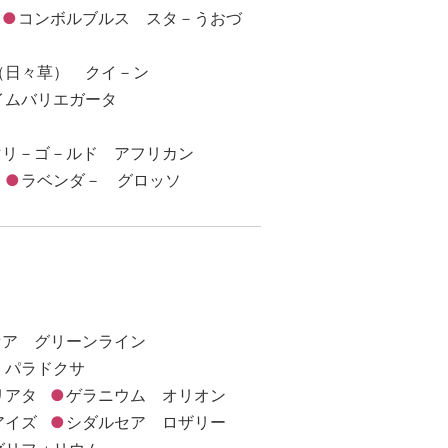
コンボルブルス スタ－うおづ
（日々草） クイ－ン
イムバリエガータ
マリ－ゴ－ルド アフリカン
ラベンダ－ グロッソ
セア グリーンライン
 パラドクサ
リアタ
ゲラニウム オリオン
アイズ
シダルセア ロザリー