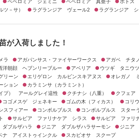
ペペロミア ジェミニ
ペペロミア 真亜子
ポトス
ルツ－サ）
ラグランジア ヴェール2
ラグランジア シ
の花苗が入荷しました！
メラ
アガパンサス・ファイヤーワークス
アガベ チタ
西洋朝顔 ヘブンリーブルー
アベリア
ウツギ タニウ
グリーン
エリゲロン カルビンスキアヌス
オレガノ 
ーション
カラミンサ（カラミント）
イプ） アールグレイ這性
クチナシ（八重）
クフェア
コゴメスゲ ジェネキー
ゴムの木（フィカス）
コリ
ンスフィアー
コンボルブルス
コンボルブルス スター
ト
サルビア ファリナケア シラス
サルビア ファリ
 ダブルザハラ
ジニア ダブルザハラサーモン
ジニア
ベナ アイストゥインクル
スカビオサ スクープ