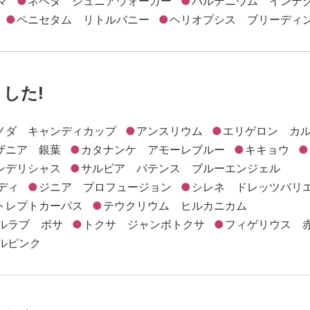
マ
ネペタ ジュニアウォーカー
パルテニウム インテ
ペニセタム リトルバニー
ヘリオプシス ブリーディ
ました!
ノダ キャンディカップ
アンスリウム
エリゲロン カ
ザニア 銀葉
カタナンケ アモーレブルー
キキョウ
ンデリシャス
サルビア パテンス ブルーエンジェル
ディ
ジニア プロフュージョン
シレネ ドレッツバリ
トレプトカーパス
テウクリウム ヒルカニカム
ルラブ ボサ
トクサ ジャンボトクサ
フィゲリウス 
ルピンク