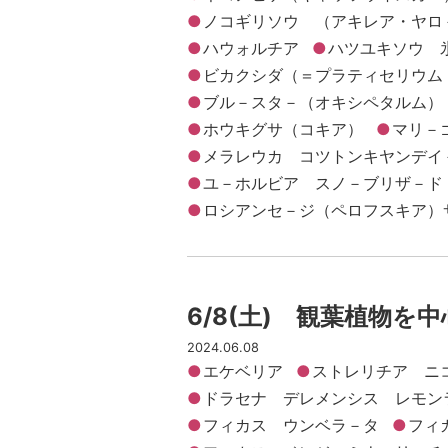
ノコギリソウ （アキレア・ヤロ
ハウォルチア
ハツユキソウ 
ビカクシダ（＝プラティセリウム
ブル－スタ－（オキシペタルム）
ホウキグサ（コキア）
マリ－
メラレウカ コツトンキヤンデイ
ユ－ホルビア スノ－ブリザ－ド
ロシアンセ－ジ（ペロフスキア）
6/8(土) 観葉植物を
2024.06.08
エケベリア
ストレリチア ニ
ドラセナ デレメンシス レモン
フィカス ウンベラ－タ
フィ