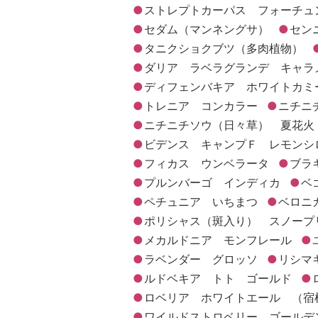
ストレプトカーパス フォーチュ
セダム（マンネングサ）
セン
タニクショクブツ（多肉植物）
ダリア ラベラグランデ キャラ
ディフェンバキア ホワイトカミ
トレニア コンカラー
ニチニ
ニチニチソウ（日々草） 夏花火
ビデンス キャンプＦ レモンシ
フィカス ウンベラータ
ブラ
プルンバーゴ インディカ
ベ
ペチュニア いちまつ
ベロニ
ポリシャス（斑入り） スノープ
メカルドニア モンフレール
ラベンダー グロッソ
リシマ
ルドベキア トト ゴールド
ロベリア ホワイトエール （宿
ワイルドストロベリー ゴールデ