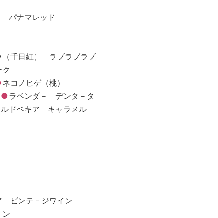
ア パナマレッド
ウ（千日紅） ラブラブラブ
ーク
ネコノヒゲ（桃）
ラベンダ－ デンタ－タ
ルドベキア キャラメル
ア ビンテ－ジワイン
リン