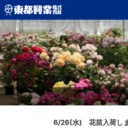
社長あいさつ
新卒・中途採用
施設園芸・農業資材
会社沿革
6/26(水) 花苗入荷