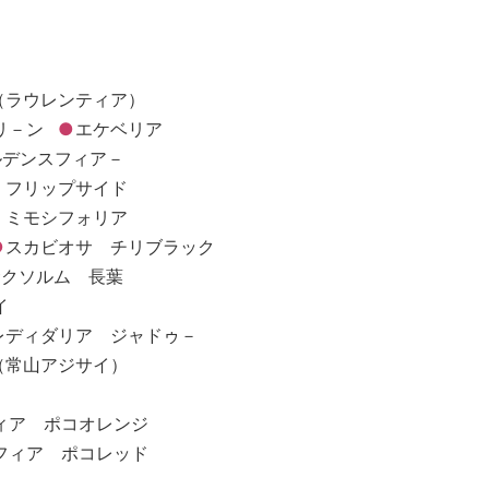
）
（ラウレンティア）
リ－ン
エケベリア
ルデンスフィア－
 フリップサイド
 ミモシフォリア
スカビオサ チリブラック
サクソルム 長葉
イ
レディダリア ジャドゥ－
（常山アジサイ）
ィア ポコオレンジ
フィア ポコレッド
）