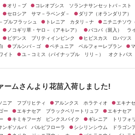
オリ－ブ
コレオプシス ソランナサンセットバ－スト
セロシア サマ－ラベンダ－
ダリア（オランダリア）
－プルフラッシュ
トレニア カタリ－ナ
ニチニチソウ
ノコギリ草・ヤロ－（アキレア）
バコパ（斑入） ラ
ビデンス プリティインピンク
ヒビスカス ロバツス
白
プルンバ－ゴ
ペチュニア ベルフォーレブラン
ワイト
ユ－コミス（パイナップル リリ－） オクトパス
ファームさんより花苗入荷しました!
ソニア フブリヒティ
アルンクス ホラティオ
エキナ
ゴー
エキナセア ブラックベリートリュフ
エキナセア
ー
キミキフーガ ピンクスパイク
ギレニア トリフォ
サンギソルバ パルビフローラ
シシリンシウム ドラゴン