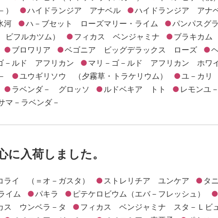
－）
ハイドランジア アナベル
ハイドランジア アナ
氷河
ハ－ブセット ローズマリー・ライム
パンパスグ
 ビフルカツム）
フィカス ベンジャミナ
ブラキカム
ブロワリア
ベゴニア ビッグデラックス ローズ
ゴ－ルド アフリカン
マリ－ゴ－ルド アフリカン ホワ
－
ユウギリソウ （夕霧草・トラケリウム）
ユ－カリ
ラベンダ－ グロッソ
ルドベキア トト
レモンユ
サマ－ラベンダ－
中心に入荷しました。
コライ （＝オ－ガスタ）
ストレリチア ユンケア
タ
ライム
パキラ
ピテケロビウム（エバ－フレッシュ）
カス ウンベラ－タ
フィカス ベンジャミナ スタ－Ｌビ