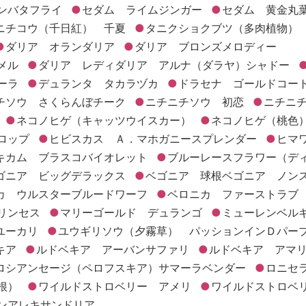
ンバタフライ
セダム ライムジンガー
セダム 黄金丸
ニチコウ（千日紅） 千夏
タニクショクブツ（多肉植物）
ダリア オランダリア
ダリア ブロンズメロディー
メル
ダリア レディダリア アルナ（ダラヤ）シャドー
ーラ
デュランタ タカラヅカ
ドラセナ ゴールドコー
チソウ さくらんぼチーク
ニチニチソウ 初恋
ニチニ
ネコノヒゲ（キャッツウイスカー）
ネコノヒゲ（桃色
ロップ
ヒビスカス Ａ．マホガニースプレンダー
ヒマ
キカム ブラスコバイオレット
ブルーレースフラワー（デ
ゴニア ビッグデラックス
ベゴニア 球根ベゴニア ノン
カ ウルスターブルードワーフ
ベロニカ ファーストラブ
リンセス
マリーゴールド デュランゴ
ミューレン
ユーカリ
ユウギリソウ（夕霧草） パッションインＤパー
キア
ルドベキア アーバンサファリ
ルドベキア アマ
ロシアンセージ（ペロフスキア）サマーラベンダー
ロニセ
根）
ワイルドストロベリー アメリ
ワイルドストロベ
ンアレキサンドリア