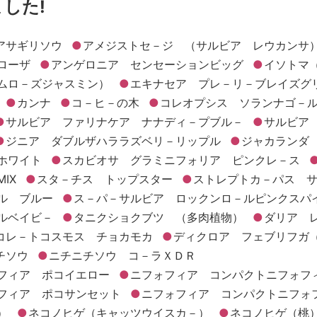
ました!
アサギリソウ
アメジストセ－ジ （サルビア レウカンサ
ローザ
アンゲロニア センセーションビッグ
イソトマ
ムロ－ズジャスミン）
エキナセア プレ－リ－ブレイズグ
カンナ
コ－ヒ－の木
コレオプシス ソランナゴ－
サルビア ファリナケア ナナディ－プブル－
サルビア
ジニア ダブルザハララズベリ－リップル
ジャカランダ
ホワイト
スカビオサ グラミニフォリア ピンクレ－ス
IX
スタ－チス トップスター
ストレプトカ－パス 
ル ブルー
ス－パ－サルビア ロックンロ－ルピンクスパ
ルベイビ－
タニクショクブツ （多肉植物）
ダリア 
コレ－トコスモス チョカモカ
ディクロア フェブリフガ
チソウ
ニチニチソウ コ－ラＸＤＲ
フィア ポコイエロー
ニフォフィア コンパクトニフォフ
フィア ポコサンセット
ニフォフィア コンパクトニフォ
）
ネコノヒゲ（キャッツウイスカ－）
ネコノヒゲ（桃