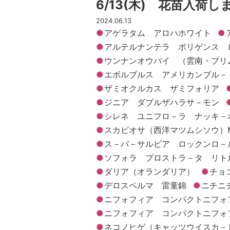
6/13(木) 花苗入荷し
2024.06.13
アゲラタム アロハホワイト
アルテルナンテラ ポリゲンス 
ウンナンオウバイ （雲南・プリ
エボルブルス アメリカンブル－
ザミオクルカス ザミフォリア
ジニア ダブルザハラサ－モン
シレネ ユニフロ－ラ ナッキ－
スカビオサ（西洋マツムシソウ）M
ス－パ－サルビア ロックンロ－
ソフォラ プロストラ－タ リト
ダリア（オランダリア）
チョ
デロスペルマ 雷童錦
ニチニ
ニフォフィア コンパクトニフォ
ニフォフィア コンパクトニフォ
ネコノヒゲ（キャッツウイスカ－