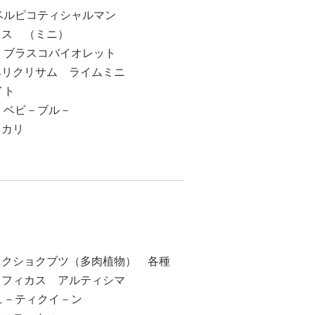
ベルピコティシャルマン
ラス （ミニ）
 ブラスコバイオレット
ヘリクリサム ライムミニ
イト
 ベビ－ブル－
－カリ
ニクショクブツ（多肉植物） 各種
フィカス アルティシマ
ュ－ティクイ－ン