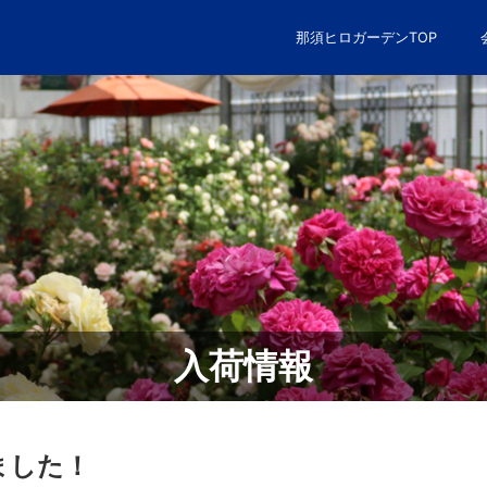
那須ヒロガーデンTOP
研修制度
東都興業で働く人たち
園芸事業部
社員の声
アクセスマップ
不動産事業部
よくある
～数字で表した東都興業
入荷情報
しました！