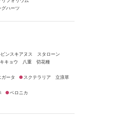
グリフォリウム
ングハーツ
ルビンスキアヌス スタローン
キキョウ 八重 切花種
エガータ
スクテラリア 立浪草
赤
ベロニカ