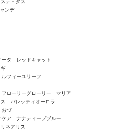
 ステ－タス
ャンデ
ノータ レッドキャット
ツギ
ミルフィーユリーフ
 フローリーグローリー マリア
ウス バレッティオーロラ
うおづ
ナケア ナナディープブルー
 リネアリス