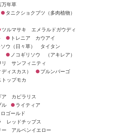
葉万年草
タニクショクブツ（多肉植物）
ツルマサキ エメラルドガウディ
ト
トレニア カウアイ
チソウ（日々草） タイタン
）
ノコギリソウ （アキレア）
ワリ サンフィニティ
ィディスカス）
プルンバーゴ
ストップモカ
ベルギア カピラリス
プル
ライティア
リロゴールド
ラ レッドチップス
リー アルペンイエロー