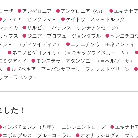
ローザ
アンゲロニア
アンゲロニア（桃）
エキナセ
クフェア ピンクシマ－
ケイトウ スマ－トルック
ンティカ
サルビア パテンス（ゲンチアンセ－ジ）
リップス
ジニア プロフュ－ジョンダブル
センニチコ
－ジ－ （ディソイディア）
ニチニチソウ モネアンティ
）
ネコノヒゲ（フイリ）（＝キャッツウィスカ－ Ｖ）
モミジアオイ
モンステラ アダンソニ－（＝ペルツ－サ）
ス
ルドベキア ア－バンサファリ フォレストグリーン
サマ－ラベンダ－
しました！
インパチェンス（八重） エンシェントローズ
エキナセ
エボルブルス ブル－コ－ラル
オオナワシログミ マリ